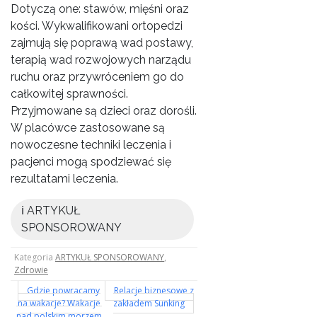
Dotyczą one: stawów, mięśni oraz
kości. Wykwalifikowani ortopedzi
zajmują się poprawą wad postawy,
terapią wad rozwojowych narządu
ruchu oraz przywróceniem go do
całkowitej sprawności.
Przyjmowane są dzieci oraz dorośli.
W placówce zastosowane są
nowoczesne techniki leczenia i
pacjenci mogą spodziewać się
rezultatami leczenia.
ℹ️ ARTYKUŁ
SPONSOROWANY
Kategoria
ARTYKUŁ SPONSOROWANY
,
Zdrowie
Nawigacja
Gdzie powracamy
Relacje biznesowe z
na wakacje? Wakacje
zakładem Sunking
nad polskim morzem